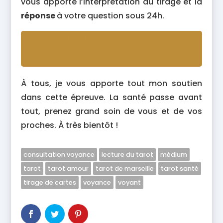
vous apporte l’interprétation du tirage et la
réponse
à votre question sous 24h.
Cliquez ICI pour plus d’informations et me
poser votre question.
À tous, je vous apporte tout mon soutien
dans cette épreuve. La santé passe avant
tout, prenez grand soin de vous et de vos
proches. À très bientôt !
consultation voyance
lecture du tarot
médium
tarot
tarot amour
tarot de marseille
tarot santé
tirage de cartes
voyance
voyant