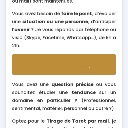
ou mail) sont maintenues.
Vous avez besoin de
faire le point
, d’évaluer
une
situation ou une personne
, d’anticiper
l’
avenir
? Je vous réponds par téléphone ou
visio (Skype, Facetime, Whatsapp…), de 9h à
21h.
Cliquez ICI pour plus d’informations ou
prendre rendez-vous
.
Vous avez une
question précise
ou vous
souhaitez étudier une
tendance
sur un
domaine en particulier ? (Professionnel,
sentimental, matériel, personnel ou autre ?)
Optez pour le
Tirage de Tarot par mail
, je