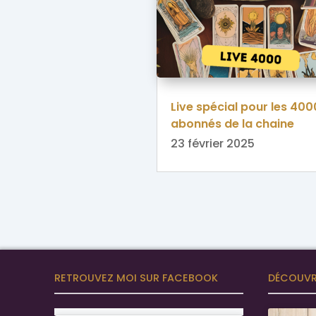
Live spécial pour les 400
abonnés de la chaine
YouTube !
23 février 2025
RETROUVEZ MOI SUR FACEBOOK
DÉCOUVR